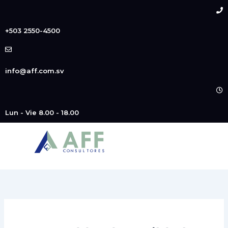
Buscar
Ir
por:
al
contenido
+503 2550-4500
info@aff.com.sv
Lun - Vie 8.00 - 18.00