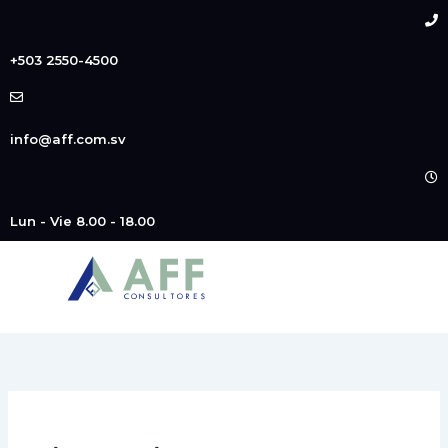
Buscar
Ir
por:
al
contenido
+503 2550-4500
info@aff.com.sv
Lun - Vie 8.00 - 18.00