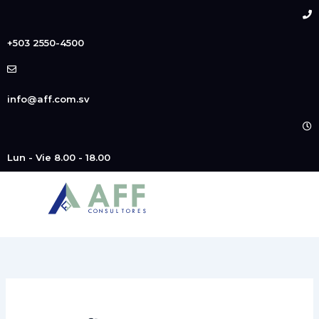
Buscar
Ir
por:
al
contenido
+503 2550-4500
info@aff.com.sv
Lun - Vie 8.00 - 18.00