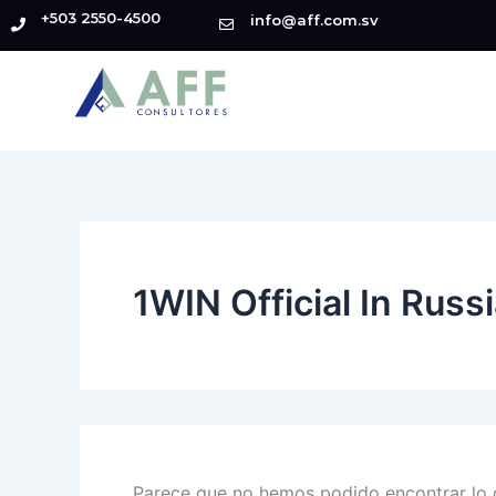
Buscar
Ir
+503 2550-4500
info@aff.com.sv
por:
al
contenido
1WIN Official In Russ
Parece que no hemos podido encontrar lo 