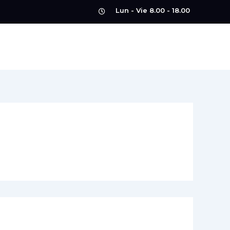
Lun - Vie 8.00 - 18.00