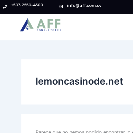
Buscar
Ir
+503 2550-4500
info@aff.com.sv
por:
al
contenido
lemoncasinode.net
Parece que no hemos podido encontrar lo 