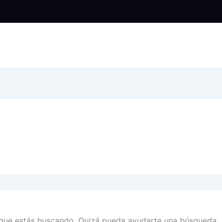
que estás buscando. Quizá pueda ayudarte una búsqueda.